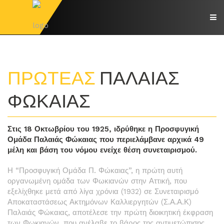
ΠΡΩΤΕΑΣ
ΠΑΛΑΙΑΣ
ΦΩΚΑΙΑΣ
Στις 18 Οκτωβρίου του 1925, ιδρύθηκε η Προσφυγική
Ομάδα Παλαιάς Φώκαιας που περιελάμβανε αρχικά 49
μέλη και βάση του νόμου ενείχε θέση συνεταιρισμού.
Η “Προσφυγική Ομάδα Π. Φώκαιας”, η πρώτη αυτή
οργανωμένη ομάδα των Φω­κιανών στην Αττική, που
εξελίχθηκε μετά από λίγα χρόνια (1932) σε Συνεταιρισμό
Αποκαταστάσεως Ακτημόνων Καλλιεργητών (Σ.Α.Α.Κ)
Παλαιάς Φώκαιας, α­ποτέλεσε την πρώτη διοικητική έκφραση
των Φωκιανών, που ανέλαβε το βάρος της αντιμετώπισης