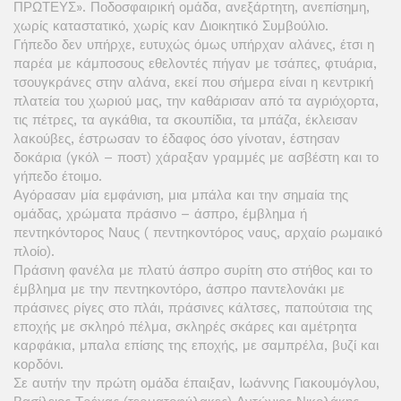
ΠΡΩΤΕΥΣ». Ποδοσφαιρική ομάδα, ανεξάρτητη, ανεπίσημη,
χωρίς καταστατικό, χωρίς καν Διοικητικό Συμβούλιο.
Γήπεδο δεν υπήρχε, ευτυχώς όμως υπήρχαν αλάνες, έτσι η
παρέα με κάμποσους εθελοντές πήγαν με τσάπες, φτυάρια,
τσουγκράνες στην αλάνα, εκεί που σήμερα είναι η κεντρική
πλατεία του χωριού μας, την καθάρισαν από τα αγριόχορτα,
τις πέτρες, τα αγκάθια, τα σκουπίδια, τα μπάζα, έκλεισαν
λακούβες, έστρωσαν το έδαφος όσο γίνοταν, έστησαν
δοκάρια (γκόλ – ποστ) χάραξαν γραμμές με ασβέστη και το
γήπεδο έτοιμο.
Αγόρασαν μία εμφάνιση, μια μπάλα και την σημαία της
ομάδας, χρώματα πράσινο – άσπρο, έμβλημα ή
πεντηκόντορος Ναυς ( πεντηκοντόρος ναυς, αρχαίο ρωμαικό
πλοίο).
Πράσινη φανέλα με πλατύ άσπρο συρίτη στο στήθος και το
έμβλημα με την πεντηκοντόρο, άσπρο παντελονάκι με
πράσινες ρίγες στο πλάι, πράσινες κάλτσες, παπούτσια της
εποχής με σκληρό πέλμα, σκληρές σκάρες και αμέτρητα
καρφάκια, μπαλα επίσης της εποχής, με σαμπρέλα, βυζί και
κορδόνι.
Σε αυτήν την πρώτη ομάδα έπαιξαν, Ιωάννης Γιακουμόγλου,